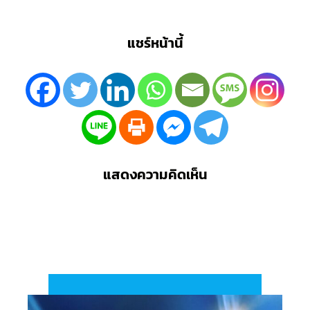
แชร์หน้านี้
แสดงความคิดเห็น