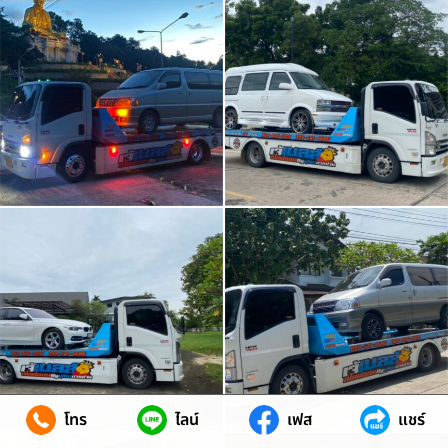
โทร
ไลน์
เฟส
แชร์