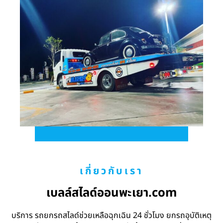
เกี่ยวกับเรา
เบลล์สไลด์ออนพะเยา.com
บริการ รถยกรถสไลด์ช่วยเหลือฉุกเฉิน 24 ชั่วโมง ยกรถอุบัติเหตุ