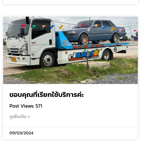
ขอบคุณที่เรียกใช้บริการค่ะ
Post Views: 571
ดูเพิ่มเติม »
09/03/2024