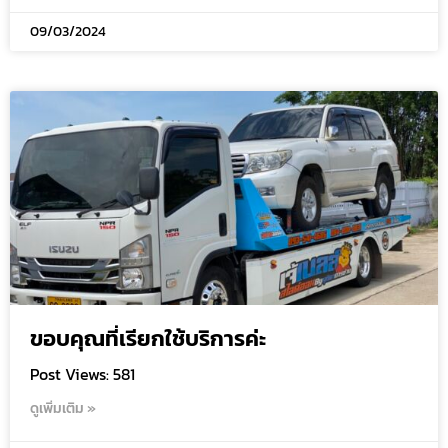
09/03/2024
ขอบคุณที่เรียกใช้บริการค่ะ
Post Views: 581
ดูเพิ่มเติม »