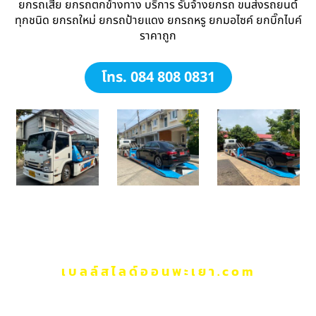
ยกรถเสีย ยกรถตกข้างทาง บริการ รับจ้างยกรถ ขนส่งรถยนต์
ทุกชนิด ยกรถใหม่
ยกรถป้ายแดง ยกรถหรู
ยกมอไซค์ ยกบิ๊กไบค์
ราคาถูก
โทร. 084 808 0831
เบลล์สไลด์ออนพะเยา.com
ผลงานของเรา