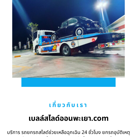
เกี่ยวกับเรา
เบลล์สไลด์ออนพะเยา.com
บริการ รถยกรถสไลด์ช่วยเหลือฉุกเฉิน 24 ชั่วโมง ยกรถอุบัติเหตุ